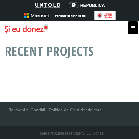
RECENT PROJECTS
Termeni si Conditii
|
Politica de Confidentialitate
Toate drepturile rezervate Si EU Donez