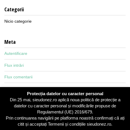
Categorii
Nicio categorie
Meta
Autentificare
Flux intrări
Flux comentarii
WordPress.org
Protecția datelor cu caracter personal
Din 25 mai, sieudonez.ro aplică noua politică de protecție a
datelor cu caracter personal și modificările propuse de
Regulamentul (UE) 2016/679.
Termeni si Conditii
|
Politica de Confidentialitate
Prin continuarea navigării pe platforma noastră confirmați că ați
citit și acceptați Termenii și condițiile sieudonez.ro.