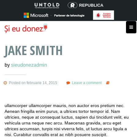
JAKE SMITH
by
sieudonezadmin
Posted on februarie 14, 2015
Leave a comment
ullamcorper ullamcorper mauris, non auctor eros pretium nec.
Aenean fringilla enim purus, a ultrices tortor tempor id. Nam
ultricies, neque at consequat luctus, sapien dui tincidunt velit, eu
vehicula urna neque nec arcu. Maecenas gravida, arcu eget
ultrices accumsan, turpis nisi viverra felis, ut luctus arcu ligula a
nisi. Curabitur convallis erat ac nibh posuere suscipit.
.